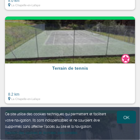
8.0 km
La Chapelle-en-Lafaye
Terrain de tennis
8.2 km
La Chapelle-en-Lafaye
Ce site utilise des cookies techniques qui permettent et facilitent
OK
votre navigation. Ils sont indispensables et ne sauraient être
supprimés sans affecter l’accès au site et la navigation.
Gestion des cookies et données personnelles