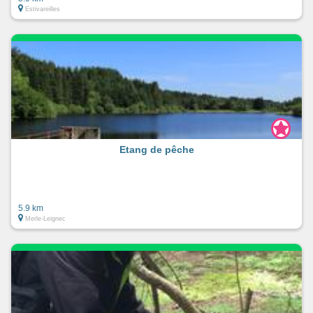
Estivareilles
Etang de pêche
5.9 km
Merle-Leignec