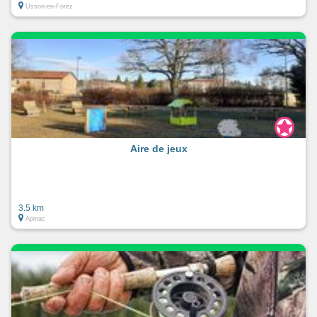
Usson-en-Forez
Aire de jeux
3.5 km
Apinac