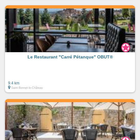
Mardi matin : Usson en Forez et Saint Jean Soleymieux.
Vendredi matin : Saint Bonnet le Château.
Samedi matin : Craponne sur Arzon.
Dimanche matin : Usson en Forez et Saint Maurice en
Gourgois.
Le Restaurant "Carré Pétanque" OBUT®
9.4 km
Saint-Bonnet-le-Château