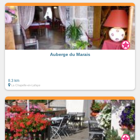
quelque soit votre âge, il y a forcément un parcours qui vous
correspond.
Le Parc Usson Aventure vous propose des activités
acrobatiques dans les sapins: Tyrolienne, Filet corsaire, Filet
trampoline, Liane Tarzan...
Les sensations sont délicieuses et les émotions extraordinaires
!
Auberge du Marais
Renseignement au Parc Usson Aventure:
parc-usson-aventures.fr
06 84 42 95 69
8.3 km
---
La Chapelle-en-Lafaye
Train Touristique
A faire seul, en groupes ou en famille. Chemin de fer du
Haut-Forez
Tout au long de l'année, le Chemin de fer du Haut-Forez
vous propose des trains réguliers, spéciaux ou à thème. Partir
en famille à la recherche du Père Noël, se faire peur pour
Halloween, donner de l'originalité à une fête de famille,