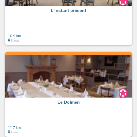
L'instant présent
10.9 km
Marols
Le Dolmen
11.7 km
Luriecq