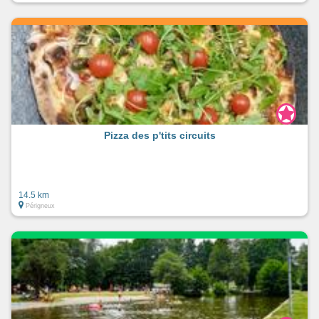
Pizza des p'tits circuits
14.5 km
Périgneux