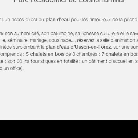
t un accès direct au
plan d'eau
pour les amoureux de la pêche 
son authenticité, son patrimoine, sa richesse culturelle et le savoi
lle, séminaire, mariage, cousinade..., réservez la salle d'animatio
 pinède surplombant le
plan d’eau d’Usson-en-Forez
, sur une sur
t comprends :
5 chalets en bois
de 3 chambres ;
7 chalets en boi
tte
; soit 60 lits touristiques en totalité ; un bâtiment d'accueil en
 un office),