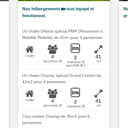
Nos hébergements 🏡 tout équipé et
No
fonctionnel.
pr
Un chalet Okland spécial PMR (Personnes à
Mobilité Réduite) de 41m² pour 4 personnes.
4
41
Chalet
2
personnes
m2
chambres
dont PMR
:1
Un chalet Charlay spécial Grand Confort de
41m2 pour 4 personnes.
4
41
Chalet
2
personnes
m2
chambres
Cinq chalets Charlay de 35m2 pour 6
personnes.