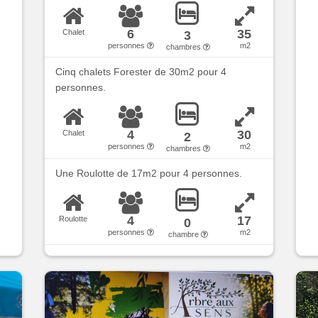
6
35
Chalet
3
personnes
m2
chambres
Cinq chalets Forester de 30m2 pour 4
personnes.
4
30
Chalet
2
personnes
m2
chambres
Une Roulotte de 17m2 pour 4 personnes.
4
17
Roulotte
0
personnes
m2
chambre