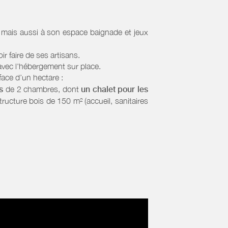
mais aussi à son espace baignade et jeux
r faire de ses artisans.
n avec l'hébergement sur place.
face d’un hectare :
s
de 2 chambres, dont
un chalet pour les
 structure bois de 150 m² (accueil, sanitaires