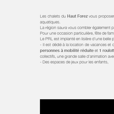
Les chalets du
Haut Forez
vous proposen
aquatiques.
La région saura vous combler également par 
Pour une occasion particulière, fête de fami
Le PRL est implanté en lisière d'une belle
- Il est dédié à la location de vacances e
personnes à mobilité réduite
et
1 roulo
collectifs, une grande salle d’animation avec
- Des espaces de jeux pour les enfants,