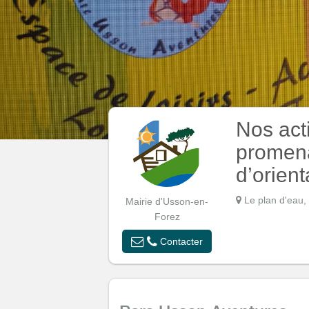
Nos act
promena
d’orient
Le plan d'eau,
Mairie d'Usson-en-
Forez
Contacter