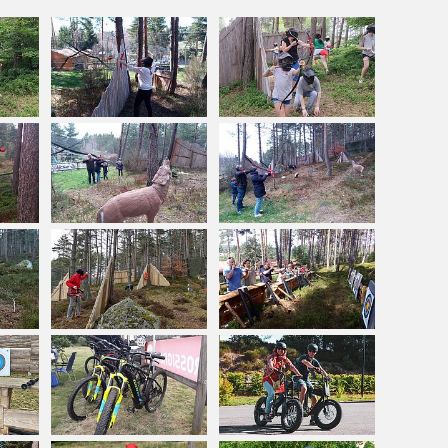
e
, avec notre partenaire Arbre aux sens, sur
ntir, éveiller ses sens et se reconnecter à soi."
temps d’une balade pas comme les autres, une mini
onctuée de divers ateliers sensoriels.
imum, 20€ /personne 15€ /enfant)
nts, adultes, seniors)
d à vivre pleinement , en vacances.