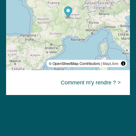
© OpenStreetMap Contributors |
MapLibre
Comment m'y rendre ? >