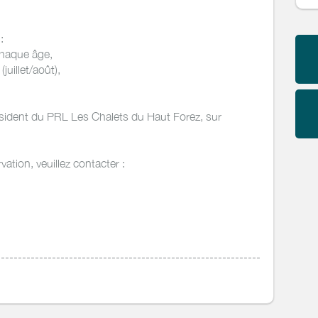
:
chaque âge,
uillet/août),
 résident du PRL Les Chalets du Haut Forez, sur
ation, veuillez contacter :
--------------------------------------------------------------