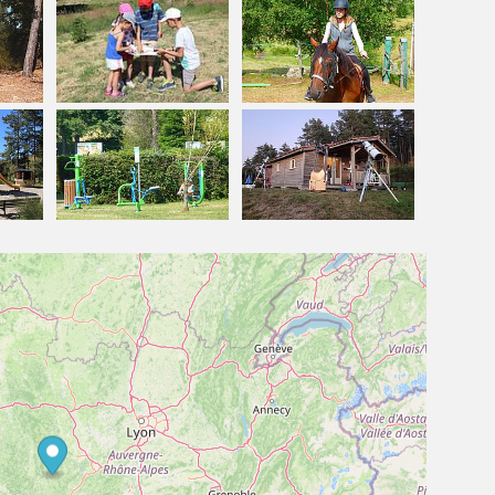
--------------------------------------------------------------
4 parcours de difficulté, 56 balises et 7 lieux à
 et en forêt en partant des chalets du Haut-Forez,
 trouverez tous les partenaires extérieurs dans un
usées, les visites à la ferme, les balades, les parcs de
 avec les offices de tourisme et vous présente toutes