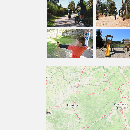
---------------------------------------------
-
Course d’orientation
Sans encadrement et en toute autonomie, 
trouver et à repérer au bord des chemins
autour du plan d'eau et dans le bourg.
Prix : 3€ la carte.
Sur la page "mes recommandations" vous
périmètre de 30 km autours du site (les m
loisirs, etc…)
La page "agenda touristique" est affiliée
les activités triées par date.