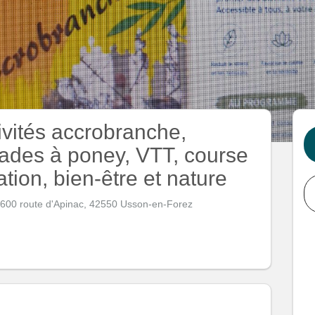
ivités accrobranche,
des à poney, VTT, course
ation, bien-être et nature
 600 route d'Apinac, 42550 Usson-en-Forez