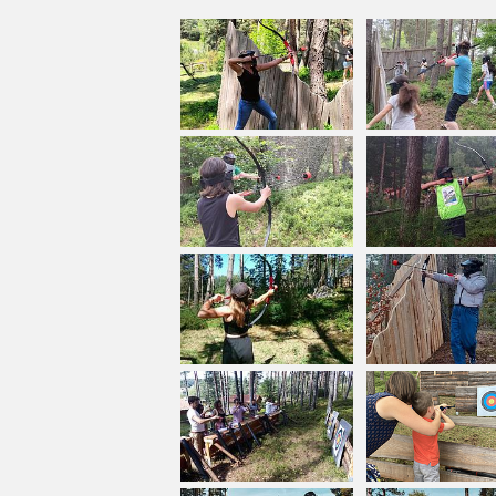
Atelier bien-être et natur
réservation au 06 88 47 80 18
"Une immersion guidée en nature pour rale
BAIN DE FORET : immersion en forêt le 
balade de 2/3 km pendant minimum 2 h, p
(sur réservation, pour 2 personnes min
Adaptés à tous les publics (familles, enfa
Un moment ressourçant, simple et profon
ARBRE AUX SENS
MONIER-TRESCARTES Aurélie
13 rue des écoles
42550 USSON EN FOREZ
06 88 47 80 18
arbreauxsens@gmail.com