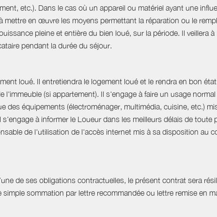
ent, etc.). Dans le cas où un appareil ou matériel ayant une influe
e à mettre en œuvre les moyens permettant la réparation ou le rempl
uissance pleine et entière du bien loué, sur la période. Il veillera à
ocataire pendant la durée du séjour.
ent loué. Il entretiendra le logement loué et le rendra en bon état 
 de l'immeuble (si appartement). Il s'engage à faire un usage norm
que des équipements (électroménager, multimédia, cuisine, etc.) mis à 
Il s'engage à informer le Loueur dans les meilleurs délais de tout
able de l'utilisation de l'accès internet mis à sa disposition au co
e de ses obligations contractuelles, le présent contrat sera résilié
ne simple sommation par lettre recommandée ou lettre remise en ma