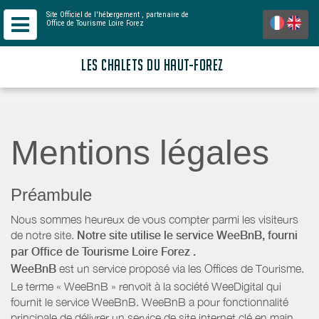
Site Officiel de l'hébergement
, partenaire de
Office de Tourisme Loire Forez
LES CHALETS DU HAUT-FOREZ
Mentions légales
Préambule
Nous sommes heureux de vous compter parmi les visiteurs
de notre site.
Notre site utilise le service WeeBnB, fourni
par
Office de Tourisme Loire Forez
.
WeeBnB
est un service proposé via les Offices de Tourisme.
Le terme « WeeBnB » renvoit à la société WeeDigital qui
fournit le service WeeBnB. WeeBnB a pour fonctionnalité
principale de délivrer un service de site internet clé en main,